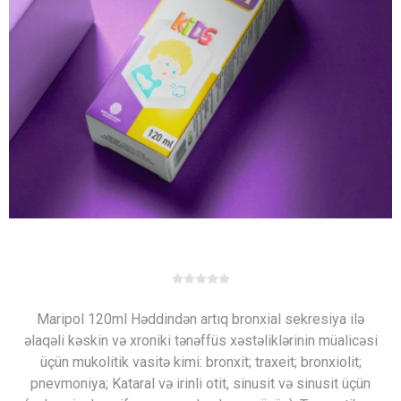
Maripol 120ml Həddindən artıq bronxial sekresiya ilə
əlaqəli kəskin və xroniki tənəffüs xəstəliklərinin müalicəsi
üçün mukolitik vasitə kimi: bronxit; traxeit; bronxiolit;
pnevmoniya; Kataral və irinli otit, sinusit və sinusit üçün