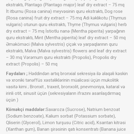
ekstraktı, Plantago (Plantago major) leaf dry extract – 75 mq
İt itburnu (Rosa canina) meyvəsinin quru ekstraktı, Dog rose
(Rosa canina) fruit dry extract – 75 mq Adi kəklikotu (Thymus
vulgaris) otunun quru ekstraktı, Thyme (Thymus vulgaris) herb
dry extract – 75 mq İstiotlu nanə (Mentha piperita) yarpağının
quru ekstraktı, Mint (Mentha piperita) leaf dry extract – 50 mq
Əməköməci (Malva sylvestris) çiçək və yarpaqlarının quru
ekstraktı, Malva (Malva sylvestris) flowers and leaf dry extract
– 30 mq Vərəmum quru ekstraktı (Propolis), Propolis dry
extract (Propolis) – 50 mq
Faydaları ;
Həddindən artıq bronxial sekresiya ilə əlaqəli kəskin
və xroniki tənəffüs xəstəliklərinin müalicəsi üçün mukolitik
vasitə kimi ; Bronxit , traxeit, bronxolit, pnevmoniya, kataral və
irinli otit, sinusit üçün (sekresiyaların ifrazını asanlaşdırmaq
üçün )
Köməkçi maddələr:
Saxaroza (Sucrose), Natrium benzoat
(Sodium benzoate), Kalium sorbat (Potassium sorbate),
Qliserin (Glycerol), Limon turşusu (Citric acid), Ksantan kitrəsi
(Xanthan gum), Banan şirəsinin qatı konsentratı (Banana juice