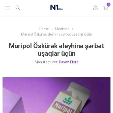
0
Home
Medicine
Maripol Öskürək əleyhinə şərbət uşaqlar üçün
Maripol Öskürək əleyhinə şərbət
uşaqlar üçün
Manufacturer:
Bəyaz Flora