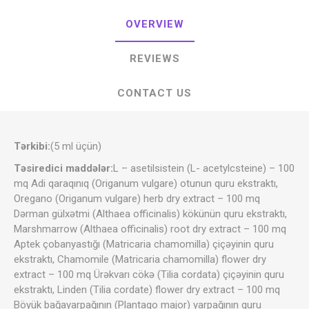
OVERVIEW
REVIEWS
CONTACT US
Tərkibi:
(5 ml üçün)
Təsiredici maddələr:
L – asetilsistein (L- acetylcsteine) – 100
mq Adi qaraqınıq (Origanum vulgare) otunun quru ekstraktı,
Oregano (Origanum vulgare) herb dry extract – 100 mq
Dərman gülxətmi (Althaea officinalis) kökünün quru ekstraktı,
Marshmarrow (Althaea officinalis) root dry extract – 100 mq
Aptek çobanyastığı (Matricaria chamomilla) çiçəyinin quru
ekstraktı, Chamomile (Matricaria chamomilla) flower dry
extract – 100 mq Ürəkvarı cökə (Tilia cordata) çiçəyinin quru
ekstraktı, Linden (Tilia cordate) flower dry extract – 100 mq
Böyük bağayarpağının (Plantago major) yarpağının quru