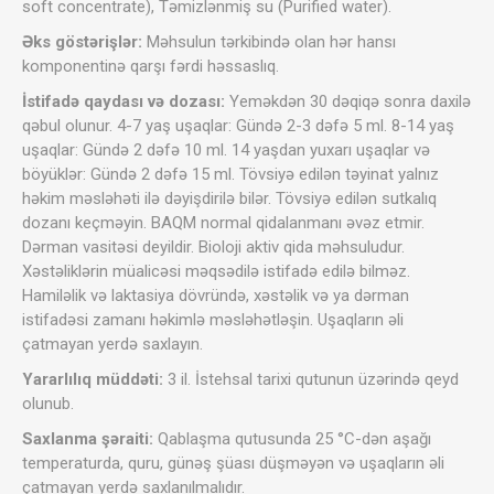
soft concentrate), Təmizlənmiş su (Purified water).
Əks göstərişlər:
Məhsulun tərkibində olan hər hansı
komponentinə qarşı fərdi həssaslıq.
İstifadə qaydası və dozası:
Yeməkdən 30 dəqiqə sonra daxilə
qəbul olunur. 4-7 yaş uşaqlar: Gündə 2-3 dəfə 5 ml. 8-14 yaş
uşaqlar: Gündə 2 dəfə 10 ml. 14 yaşdan yuxarı uşaqlar və
böyüklər: Gündə 2 dəfə 15 ml. Tövsiyə edilən təyinat yalnız
həkim məsləhəti ilə dəyişdirilə bilər. Tövsiyə edilən sutkalıq
dozanı keçməyin. BAQM normal qidalanmanı əvəz etmir.
Dərman vasitəsi deyildir. Bioloji aktiv qida məhsuludur.
Xəstəliklərin müalicəsi məqsədilə istifadə edilə bilməz.
Hamiləlik və laktasiya dövründə, xəstəlik və ya dərman
istifadəsi zamanı həkimlə məsləhətləşin. Uşaqların əli
çatmayan yerdə saxlayın.
Yararlılıq müddəti:
3 il. İstehsal tarixi qutunun üzərində qeyd
olunub.
Saxlanma şəraiti:
Qablaşma qutusunda 25 °C-dən aşağı
temperaturda, quru, günəş şüası düşməyən və uşaqların əli
çatmayan yerdə saxlanılmalıdır.