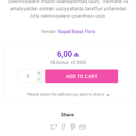
(sekresiyaların ifrazını asanlaşdırmaq üçün). Travmatik və
əməliyyatdan sonrakı vəziyyətlərdə tənəffüs yollarından
özlü sekresiyaların çıxarılması üçün.
Vendor:
Rəşad Bəyaz Flora
6,00 ₼
VB Bonus: +0.3000
i
ADD TO CART
h
Please select the address you want to ship to
Share: