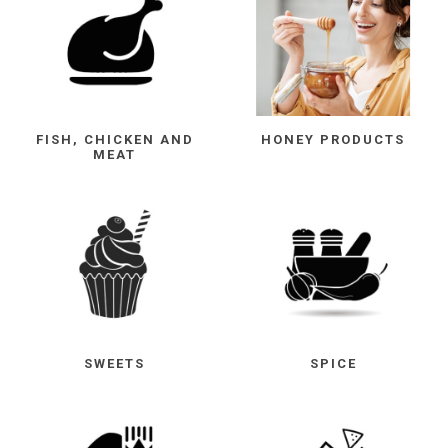
FISH, CHICKEN AND
HONEY PRODUCTS
MEAT
SWEETS
SPICE