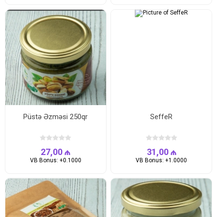
Püstə Əzməsi 250qr
SeffeR
27,00 ₼
31,00 ₼
VB Bonus: +0.1000
VB Bonus: +1.0000