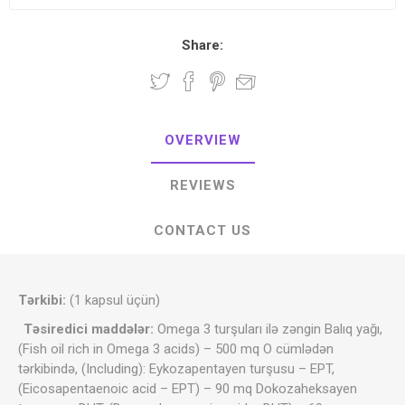
Share:
OVERVIEW
REVIEWS
CONTACT US
Tərkibi:
(1 kapsul üçün)
Təsiredici maddələr:
Omega 3 turşuları ilə zəngin Balıq yağı,
(Fish oil rich in Omega 3 acids) – 500 mq O cümlədən
tərkibində, (Including): Eykozapentayen turşusu – EPT,
(Eicosapentaenoic acid – EPT) – 90 mq Dokozaheksayen