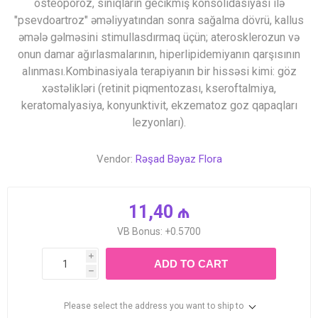
osteoporoz, sınıqların gecikmiş konsolidasiyası ilə
"psevdoartroz" əməliyyatından sonra sağalma dövrü, kallus
əmələ gəlməsini stimullasdırmaq üçün; aterosklerozun və
onun damar ağırlasmalarının, hiperlipidemiyanın qarşısının
alınması.Kombinasiyala terapiyanın bir hissəsi kimi: göz
xəstəlikləri (retinit piqmentozası, kseroftalmiya,
keratomalyasiya, konyunktivit, ekzematoz goz qapaqları
lezyonları).
Vendor:
Rəşad Bəyaz Flora
11,40 ₼
VB Bonus: +0.5700
i
ADD TO CART
h
Please select the address you want to ship to