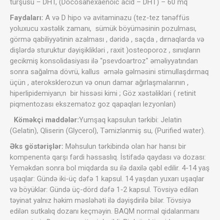
turşusu – DHT, (Docosahexaenoic acid – DHT) – 60 mq
Faydaları:
A və D hipo və avitaminazu (tez-tez tənəffüs
yoluxucu xəstəlik zamanı, sümük böyüməsinin pozulması,
görmə qabiliyyətinin azalması , dəridə , saçda , dırnaqlarda və
dişlərdə sturuktur dəyişiklikləri , raxit )osteoporoz , sınıqların
gecikmiş konsolidasiyası ilə "psevdoartroz" əməliyyatından
sonra sağalma dövrü, kallus əmələ gəlməsini stimullaşdırmaq
üçün , ateroksklerozun və onun damar ağırlaşmalarının ,
hiperlipidemiyan;n bir hissəsi kimi ; Göz xəstəlikləri ( retinit
piqmentozası ekszematoz goz qapaqları lezyonları)
Köməkçi maddələr:
Yumşaq kapsulun tərkibi: Jelatin
(Gelatin), Qliserin (Glycerol), Təmizlənmiş su, (Purified water).
Əks göstərişlər:
Məhsulun tərkibində olan hər hansı bir
kompenentə qarşı fərdi həssaslıq. İstifadə qaydası və dozası:
Yeməkdən sonra bol miqdarda su ilə daxilə qəbl edilir. 4-14 yaş
uşaqlar: Gündə iki-üç dəfə 1 kapsul. 14 yaşdan yuxarı uşaqlar
və böyüklər: Gündə üç-dörd dəfə 1-2 kapsul. Tövsiyə edilən
təyinat yalnız həkim məsləhəti ilə dəyişdirilə bilər. Tövsiyə
edilən sutkalıq dozanı keçməyin. BAQM normal qidalanmanı