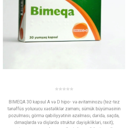
BIMEQA 30 kapsul A və D hipo- və avitaminozu (tez-tez
tənəffüs yoluxucu xəstəliklər zamanı, sümük büyüməsinin
pozulması, görmə qabiliyyətinin azalması, dəridə, saçda,
dırnaqlarda və dişlərdə struktur dəyişiklikləri, raxit);