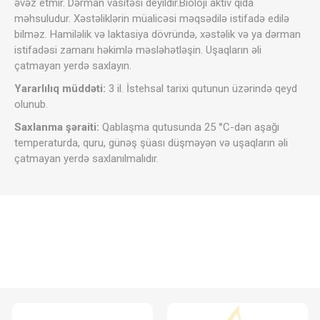
əvəz etmir. Dərman vasitəsi deyildir.Bioloji aktiv qida
məhsuludur. Xəstəliklərin müalicəsi məqsədilə istifadə edilə
bilməz. Hamiləlik və laktasiya dövründə, xəstəlik və ya dərman
istifadəsi zamanı həkimlə məsləhətləşin. Uşaqların əli
çatmayan yerdə saxlayın.
Yararlılıq müddəti:
3 il. İstehsal tarixi qutunun üzərində qeyd
olunub.
Saxlanma şəraiti:
Qablaşma qutusunda 25 °C-dən aşağı
temperaturda, quru, günəş şüası düşməyən və uşaqların əli
çatmayan yerdə saxlanılmalıdır.