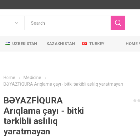
UZBEKISTAN
KAZAKHISTAN
TURKEY
HOME 
Home
Medicine
BƏYAZFİQURA Arıqlama çayı - bitki tərkibli aslılıq yaratmayan
BƏYAZFİQURA
Arıqlama çayı - bitki
tərkibli aslılıq
yaratmayan