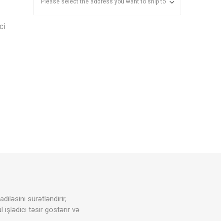
Please select the address you want to ship to
ci
ləsini sürətləndirir,
l işlədici təsir göstərir və