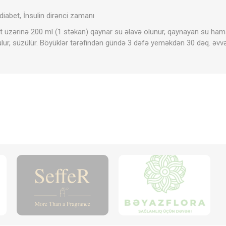
 diabet, İnsulin dirənci zamanı
ket üzərinə 200 ml (1 stəkan) qaynar su əlavə olunur, qaynayan su ha
r, süzülür. Böyüklər tərəfindən gündə 3 dəfə yeməkdən 30 dəq. əvvəl 1