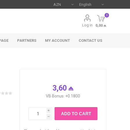
0
Log in
0,00 ₼
PAGE
PARTNERS
MY ACCOUNT
CONTACT US
3,60 ₼
VB Bonus: +0.1800
i
ADD TO CART
h