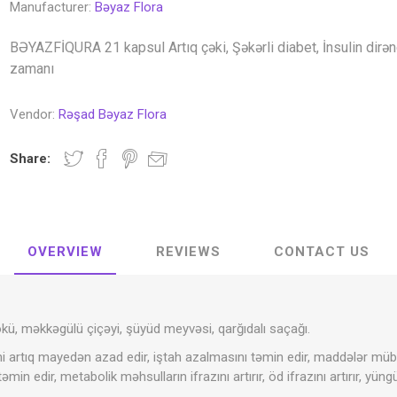
Manufacturer:
Bəyaz Flora
BƏYAZFİQURA 21 kapsul Artıq çəki, Şəkərli diabet, İnsulin dirən
zamanı
Vendor:
Rəşad Bəyaz Flora
Share:
OVERVIEW
REVIEWS
CONTACT US
kökü, məkkəgülü çiçəyi, şüyüd meyvəsi, qarğıdalı saçağı.
 artıq mayedən azad edir, iştah azalmasını təmin edir, maddələr mübadi
əmin edir, metabolik məhsulların ifrazını artırır, öd ifrazını artırır, yüngü