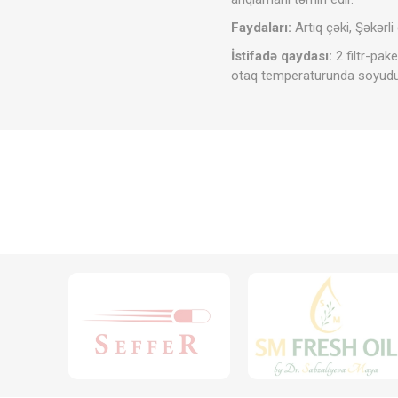
Faydaları:
Artıq çəki, Şəkərli
İstifadə qaydası:
2 filtr-pa
otaq temperaturunda soyudulu