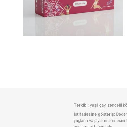
Tərkibi:
yaşıl çay, zəncəfil 
İstifadəsinə göstəriş:
Bədəni
yağların və piylərin əriməsini t
arıqlamanı təmin edir.