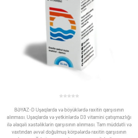
BƏYAZ-D Uşaqlarda və böyüklərdə raxitin qarşısının
alınması. Uşaqlarda və yetkinlərdə D3 vitamini çatışmazlığı
ilə əlaqəli xəstəliklərin qarşısının alınması. Tam müddətli və
vaxtından əvvəl doğulmuş körpələrdə raxitin qarşısının