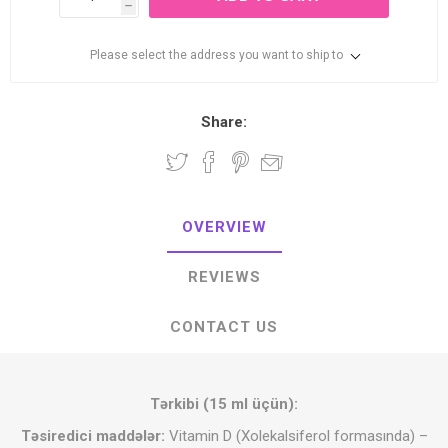
h
Please select the address you want to ship to
Share:
OVERVIEW
REVIEWS
CONTACT US
Tərkibi (15 ml üçün):
Təsiredici maddələr:
Vitamin D (Xolekalsiferol formasında) –