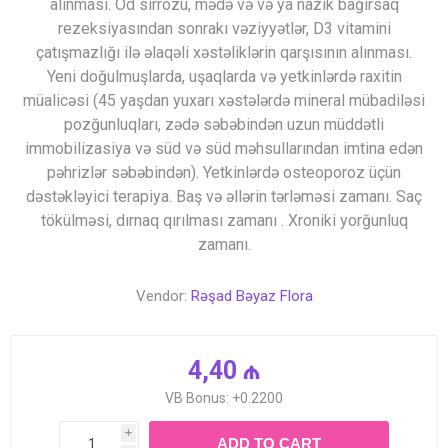
alınması. Öd sirrozu, mədə və və ya nazik bağırsaq
rezeksiyasından sonrakı vəziyyətlər, D3 vitamini
çatışmazlığı ilə əlaqəli xəstəliklərin qarşısının alınması.
Yeni doğulmuşlarda, uşaqlarda və yetkinlərdə raxitin
müalicəsi (45 yaşdan yuxarı xəstələrdə mineral mübadiləsi
pozğunluqları, zədə səbəbindən uzun müddətli
immobilizasiya və süd və süd məhsullarından imtina edən
pəhrizlər səbəbindən). Yetkinlərdə osteoporoz üçün
dəstəkləyici terapiya. Baş və əllərin tərləməsi zamanı. Saç
tökülməsi, dırnaq qırılması zamanı . Xroniki yorğunluq
zamanı.
Vendor:
Rəşad Bəyaz Flora
4,40 ₼
VB Bonus: +0.2200
i
ADD TO CART