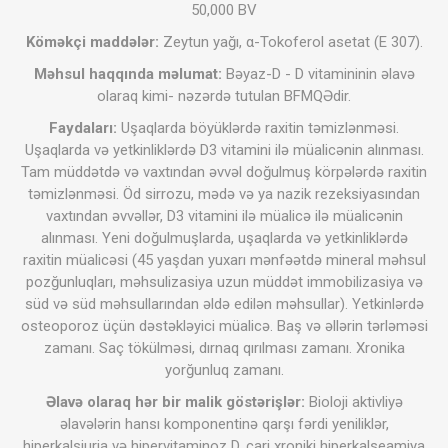
50,000 BV
Köməkçi maddələr:
Zeytun yağı, α-Tokoferol asetat (E 307).
Məhsul haqqında məlumat:
Bəyaz-D - D vitamininin əlavə
olaraq kimi- nəzərdə tutulan BFMQƏdir.
Faydaları:
Uşaqlarda böyüklərdə raxitin təmizlənməsi.
Uşaqlarda və yetkinliklərdə D3 vitamini ilə müalicənin alınması.
Tam müddətdə və vaxtından əvvəl doğulmuş körpələrdə raxitin
təmizlənməsi. Öd sirrozu, mədə və ya nazik rezeksiyasından
vaxtından əvvəllər, D3 vitamini ilə müalicə ilə müalicənin
alınması. Yeni doğulmuşlarda, uşaqlarda və yetkinliklərdə
raxitin müalicəsi (45 yaşdan yuxarı mənfəətdə mineral məhsul
pozğunluqları, məhsulizasiya uzun müddət immobilizasiya və
süd və süd məhsullarından əldə edilən məhsullar). Yetkinlərdə
osteoporoz üçün dəstəkləyici müalicə. Baş və əllərin tərləməsi
zamanı. Saç tökülməsi, dırnaq qırılması zamanı. Xronika
yorğunluq zamanı.
Əlavə olaraq hər bir malik göstərişlər:
Bioloji aktivliyə
əlavələrin hansı komponentinə qarşı fərdi yeniliklər,
hiperkalsiuria və hipervitaminoz D, cari xroniki hiperkalseamiya