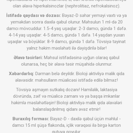
olan əlavə hiperkalsinozlar (nephrolitiaz, nefrokalsinoz).
İstifadə qaydası və dozası:
Bəyaz-D səhər yeməyi vaxtı və ya
yeməkdən sonra daxilə qəbul olunur. Məhsulun 1 ml-də 20
damcı mövcuddur. 1.5-4 yaş uşaqlar: 2-3 damcı, gündə 1 dəfə.
4-14 yaş uşaqlar: 4-5 damcı, gündə 1 dəfə. 14 yaşdan yuxarı
uşaqlar və böyüklər: 8-9 damcı, gündə 1 dəfə. Tövsiyə təyinat
yalnız həkim məsləhəti ilə dəyişdirilə bilər!
Əlavə təsirləri:
Məhsul istifadəsinə uyğun olaraq qəbul
olunarsa, heç bir əlavə təsir müşahidə olunmur.
Xəbərdarlıq:
Dərman belə deyildir. Bioloji aktivliyə malik qida
əlavəsidir. məhsulların müalicəsi istifadə edilə bilməz!
Tövsiyə aşmayın sutkalıq dozanı! Hamiləlik, laktasiya
dövründə, zəif və müalicə zamanı və ya başqa imkanlar
həkimlə məsləhətləşin! Bioloji aktivliyə malik qida əlavələri
balanslaşdırılmış qidanı əvəz etmir!
Buraxılış forması:
Bəyaz-D - daxilə qəbul üçün məhlul -
damcı 15 ml şüşə flakonda, içlik vərəqəsi ilə birgə karton
qutuya qoyulur.