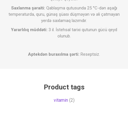
Saxlanma şəraiti:
Qablaşma qutusunda 25 °C-dən aşağı
temperaturda, quru, günəş şüası düşməyən və əli çatmayan
yerdə saxlamaq lazımdır.
Yararlılıq müddəti:
3 il. İstehsal tarixi qutunun gücü qeyd
olunub.
Aptekdən buraxılma şərti:
Reseptsiz.
Product tags
vitamin
(2)