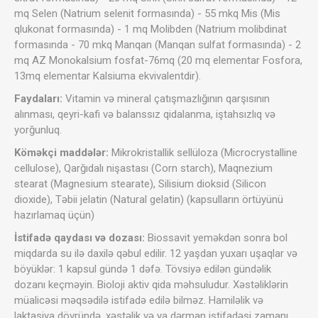
mq Selen (Natrium selenit formasında) - 55 mkq Mis (Mis
qlukonat formasında) - 1 mq Molibden (Natrium molibdinat
formasında - 70 mkq Manqan (Manqan sulfat formasında) - 2
mq AZ Monokalsium fosfat-76mq (20 mq elementar Fosfora,
13mq elementar Kalsiuma ekvivalentdir).
Faydaları:
Vitamin və mineral çatışmazlığının qarşısının
alınması, qeyri-kafi və balanssız qidalanma, iştahsızlıq və
yorğunluq.
Köməkçi maddələr:
Mikrokristallik sellüloza (Microcrystalline
cellulose), Qarğıdalı nişastası (Corn starch), Maqnezium
stearat (Magnesium stearate), Silisium dioksid (Silicon
dioxide), Təbii jelatin (Natural gelatin) (kapsulların örtüyünü
hazırlamaq üçün)
İstifadə qaydası və dozası:
Biossavit yeməkdən sonra bol
miqdarda su ilə daxilə qəbul edilir. 12 yaşdan yuxarı uşaqlar və
böyüklər: 1 kapsul gündə 1 dəfə. Tövsiyə edilən gündəlik
dozanı keçməyin. Bioloji aktiv qida məhsuludur. Xəstəliklərin
müalicəsi məqsədilə istifadə edilə bilməz. Hamiləlik və
laktasiya dövründə, xəstəlik və ya dərman istifadəsi zamanı