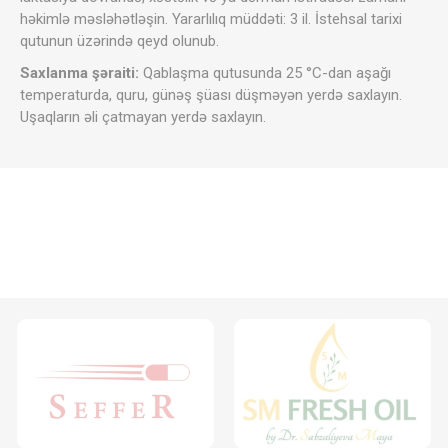
həkimlə məsləhətləşin. Yararlılıq müddəti: 3 il. İstehsal tarixi
qutunun üzərində qeyd olunub.
Saxlanma şəraiti:
Qablaşma qutusunda 25 °C-dan aşağı
temperaturda, quru, günəş şüası düşməyən yerdə saxlayın.
Uşaqların əli çatmayan yerdə saxlayın.