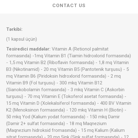
CONTACT US
Tərkibi:
(1 kapsul üçün)
Tesiredici maddələr:
Vitamin A (Retionol palmitat
formasında) -1mq Vitamin B1 (Tiamin hidroxlorid formasında)
- 1,5 mq Vitamin B2 (Riboflavin formasında) - 1,8 mq Vitamin
B3 (Nikotinamid) - 20 mq Vitamin B5 (Pantotenik turşusu) - 5
mq Vitamin B6 (Piridoksin hidroxlorid formasında) - 2 mq
Vitamin B9 (Fol turşusu) - 300 mkq Vitamin B12
(Sianokobolamin formasında) - 3 mkq Vitamin C (Askorbin
turşusu) - 70 mq Vitamin E (Tokoferol asetat formasında) -
15 mq Vitamin D (Xolekalsiferol formasında) - 400 BV Vitamin
K2 (Menoksinon formasında) - 120 mkq Vitamin H (Biotin) -
50 mkq Yod (Kalium yodat formasında) - 150 mkq Dəmir
(Dəmir 2+ sulfat formasında) - 18 mq Maqnezium
(Maqnezium hidroksid fromasında) - 15 mq Kalium (Kalium
sitrat formasında) - 20 mq Sink (Sink sulfat formasında) - 12