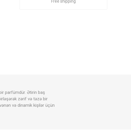
Free shipping
bir parfümdür. Ətirin baş
rləşərək zərif və təzə bir
güvənən və dinamik kişilər üçün