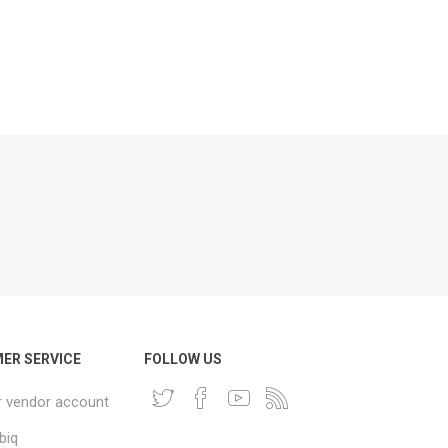
ER SERVICE
FOLLOW US
r vendor account
biq