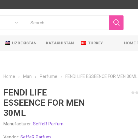
UZBEKISTAN
KAZAKHISTAN
TURKEY
HOME 
Home
Man
Perfume
FENDI LIFE ESSEENCE FOR MEN 30ML
FENDI LIFE
ESSEENCE FOR MEN
30ML
Manufacturer:
SeffeR Parfum
Vendor:
SeffeR Parfum