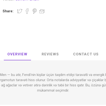
Share:
OVERVIEW
REVIEWS
CONTACT US
en — bu ətir, Fendi'nin kişilər üçün təqdim etdiyi təravətli və energik 
gamotun təravəti hiss olunur. Orta notalarda ədviyyatlar və çiçəklər bi
ğ ağaclar və vetiver ətirə dərinlik və təbii bir hiss qatır. Bu, özünə 
mükəmməl seçimdir.