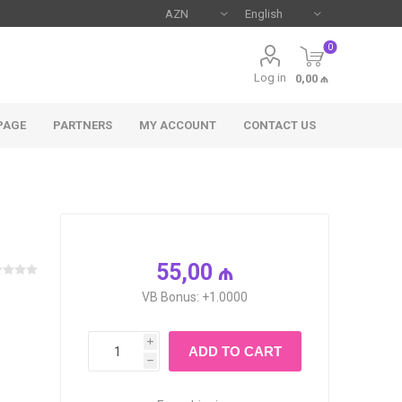
0
Log in
0,00 ₼
PAGE
PARTNERS
MY ACCOUNT
CONTACT US
55,00 ₼
VB Bonus: +1.0000
i
ADD TO CART
h