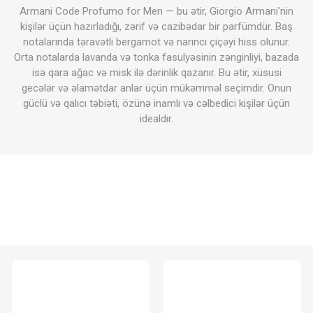
Armani Code Profumo for Men — bu ətir, Giorgio Armani'nin
kişilər üçün hazırladığı, zərif və cazibədar bir parfümdür. Baş
notalarında təravətli bergamot və narıncı çiçəyi hiss olunur.
Orta notalarda lavanda və tonka fasulyəsinin zənginliyi, bazada
isə qara ağac və misk ilə dərinlik qazanır. Bu ətir, xüsusi
gecələr və əlamətdar anlar üçün mükəmməl seçimdir. Onun
güclü və qalıcı təbiəti, özünə inamlı və cəlbedici kişilər üçün
idealdır.