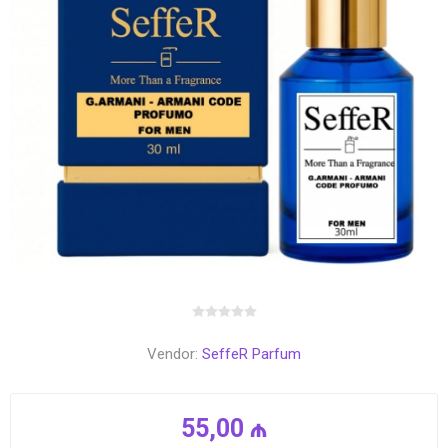
Vendor:
SeffeR Parfum
55,00 ₼