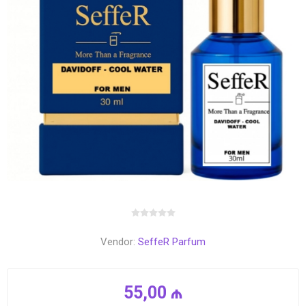
Vendor:
SeffeR Parfum
55,00 ₼