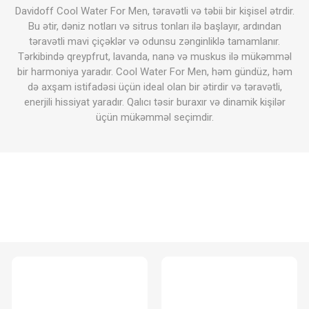
Davidoff Cool Water For Men, təravətli və təbii bir kişisel ətrdir.
Bu ətir, dəniz notları və sitrus tonları ilə başlayır, ardından
təravətli mavi çiçəklər və odunsu zənginliklə tamamlanır.
Tərkibində qreypfrut, lavanda, nanə və muskus ilə mükəmməl
bir harmoniya yaradır. Cool Water For Men, həm gündüz, həm
də axşam istifadəsi üçün ideal olan bir ətirdir və təravətli,
enerjili hissiyat yaradır. Qalıcı təsir buraxır və dinamik kişilər
üçün mükəmməl seçimdir.