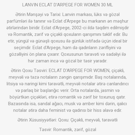
LANVIN ECLAT D'ARPEGE FOR WOMEN 30 ML
Ətirin Mənşəyi və Tarixi: Lanvin markası, lüks və gözəl
parfümləri ilə tanınır və Eclat d'Arpege bu markanın ən məşhur
ətirlərindən biridir. Eclat d'Arpege, 2002-ci ildə təqdim edilmişdir
və Romantik, zərif və çiçəkli qoxuların qarışımını təklif edir. Bu
etir, yüngül və günəşli qoxusu ilə günlük istifadə üçün ideal bir
seçimdir. Eclat d'Arpege, həm də qadınların zərifliyini və
gözəlliyini ön plana çıxarır. Qoxusunun təravəti və sadəliyi ilə
hər zaman incə və gözəl bir təsir yaradır.
Ətirin Qoxu Təsviri: ECLAT D'ARPEGE FOR WOMEN, çiçəkli,
meyvəli və təzə notaların zəngin qarışımıdır. Baş notalarında,
litsiya və naringi kimi təravətli, meyvəli notalar ətirə canlandırıcı
və parlaq bir başlanğıc verir. Orta notalarda, jasmin və
böyürtkən çiçəkləri, etirə romantik və zərif bir toxunuş qatır.
Bazasında isə, sandal ağacı, musk və amber kimi dərin, qalıcı
notalar ətirə daha feminist və qadınsı bir hiss əlavə edir.
Ətirin Xüsusiyyətləri: Qoxu: Çiçəkli, meyvəli, təravətli
Təsvir: Romantik, zərif, gözəl