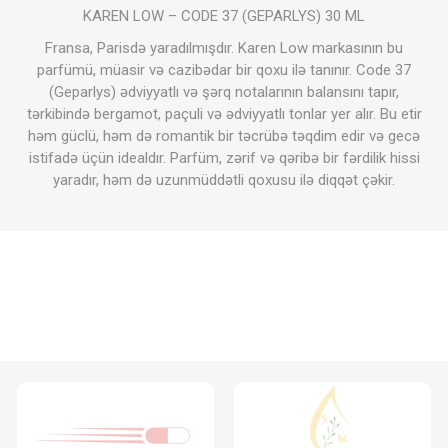
KAREN LOW – CODE 37 (GEPARLYS) 30 ML
Fransa, Parisdə yaradılmışdır. Karen Low markasının bu
parfümü, müasir və cazibədar bir qoxu ilə tanınır. Code 37
(Geparlys) ədviyyatlı və şərq notalarının balansını tapır,
tərkibində bergamot, paçuli və ədviyyatlı tonlar yer alır. Bu etir
həm güclü, həm də romantik bir təcrübə təqdim edir və gecə
istifadə üçün idealdır. Parfüm, zərif və qəribə bir fərdilik hissi
yaradır, həm də uzunmüddətli qoxusu ilə diqqət çəkir.